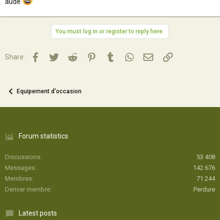
aude
You must log in or register to reply here.
Facebook
Twitter
Reddit
Pinterest
Tumblr
WhatsApp
Email
Lien
Share:
Equipement d'occasion
Forum statistics
Discussions
53 408
Messages
142 676
Membres
71 244
Dernier membre
Perdure
Latest posts