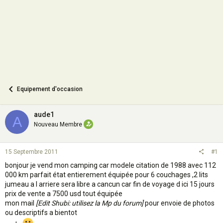
n
Equipement d'occasion
aude1
A
Nouveau Membre
15 Septembre 2011
#1
bonjour je vend mon camping car modele citation de 1988 avec 112
000 km parfait état entierement équipée pour 6 couchages ,2 lits
jumeau a l arriere sera libre a cancun car fin de voyage d ici 15 jours
prix de vente a 7500 usd tout équipée
mon mail
[Edit Shubi: utilisez la Mp du forum]
pour envoie de photos
ou descriptifs a bientot