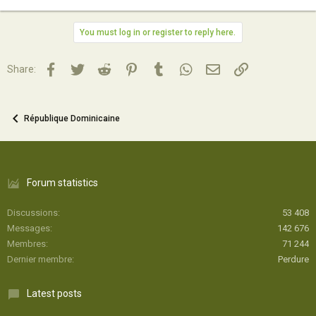
You must log in or register to reply here.
Facebook
Twitter
Reddit
Pinterest
Tumblr
WhatsApp
Email
Lien
Share:
République Dominicaine
Forum statistics
Discussions
53 408
Messages
142 676
Membres
71 244
Dernier membre
Perdure
Latest posts