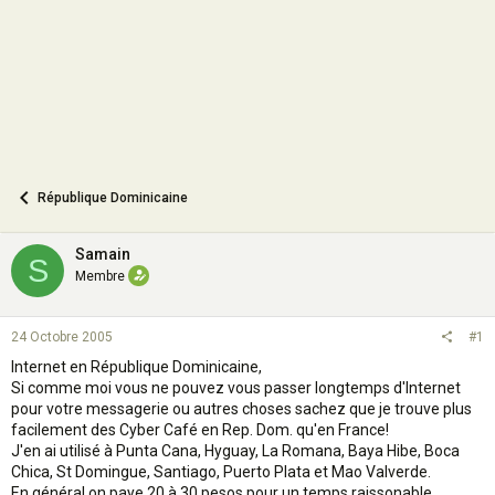
n
République Dominicaine
Samain
S
Membre
24 Octobre 2005
#1
Internet en République Dominicaine,
Si comme moi vous ne pouvez vous passer longtemps d'Internet
pour votre messagerie ou autres choses sachez que je trouve plus
facilement des Cyber Café en Rep. Dom. qu'en France!
J'en ai utilisé à Punta Cana, Hyguay, La Romana, Baya Hibe, Boca
Chica, St Domingue, Santiago, Puerto Plata et Mao Valverde.
En général on paye 20 à 30 pesos pour un temps raissonable