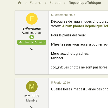
n
Forums
Europe
République Tchèque
6 Septembre 2006
E
Découvrez de magnifiques photograph
:arrow:
Album photos République T
e-Voyageur
Administrateur
Pour le plaisir des yeux.
Membre de l'équipe
N'hésitez pas vous aussi à
publier vo
29 Mai 2004
Merci aux photographes.
6 852
Michaël
8
:ico_inf: Les photos ne sont pas libres
163
Paris - France
5 Février 2010
M
Quelles belles images! J'aime ces photos
mml3003
Membre
14 Janvier 2010