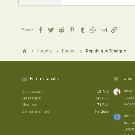
23
0
11
Facebook
Twitter
Reddit
Pinterest
Tumblr
WhatsApp
Email
Lien
Share:
Paris
Forums
Europe
République Tchèque
Forum statistics
Latest
Voyage
Discussions
53 408
Latest
Messages
142 676
Algéri
Membres
71 244
Dernier membre
Perdure
Vols s
france
Latest: