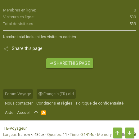
Membres en ligne
0
Visiteurs en ligne
539
Total de visiteurs
539
Nombre total incluant les visiteurs cachés.
Share this page
SHARE THIS PAGE
Forum Voyage
Français (FR) old
Nous contacter
Conditions et règles
Politique de confidentialité
Aide
Accueil
R
S
S
|
E-Voyageur
Queries
11
Time
0.1414s
Memory
16.83MB
Largeur
HAUT
BAS