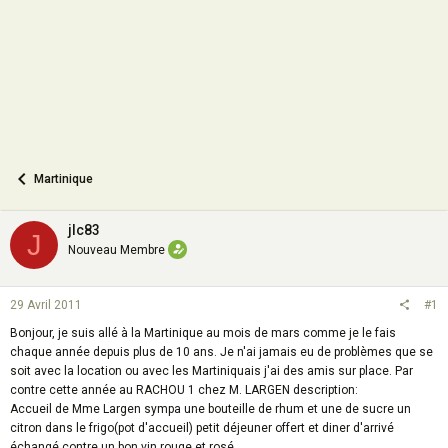
n
Martinique
jlc83
J
Nouveau Membre
29 Avril 2011
#1
Bonjour, je suis allé à la Martinique au mois de mars comme je le fais
chaque année depuis plus de 10 ans. Je n'ai jamais eu de problèmes que se
soit avec la location ou avec les Martiniquais j'ai des amis sur place. Par
contre cette année au RACHOU 1 chez M. LARGEN description:
Accueil de Mme Largen sympa une bouteille de rhum et une de sucre un
citron dans le frigo(pot d'accueil) petit déjeuner offert et diner d'arrivé
échangé contre un bon vin rouge et rosé.