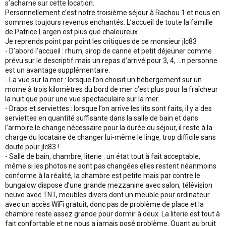
s’acharne sur cette location.
Personnellement c’est notre troisième séjour à Rachou 1 et nous en
sommes toujours revenus enchantés. L’accueil de toute la famille
de Patrice Largen est plus que chaleureux.
Je reprends point par point les critiques de ce monsieur jlc83 :
- D’abord l’accueil : rhum, sirop de canne et petit déjeuner comme
prévu sur le descriptif mais un repas d’arrivé pour 3, 4, ...n personne
est un avantage supplémentaire.
- La vue sur la mer : lorsque l’on choisit un hébergement sur un
morne à trois kilomètres du bord de mer c’est plus pour la fraîcheur
la nuit que pour une vue spectaculaire sur la mer.
- Draps et serviettes : lorsque l’on arrive les lits sont faits, il y a des
serviettes en quantité suffisante dans la salle de bain et dans
l’armoire le change nécessaire pour la durée du séjour, il reste à la
charge du locataire de changer lui-même le linge, trop difficile sans
doute pour jlc83 !
- Salle de bain, chambre, literie : un état tout à fait acceptable,
même si les photos ne sont pas changées elles restent néanmoins
conforme à la réalité, la chambre est petite mais par contre le
bungalow dispose d’une grande mezzanine avec salon, télévision
neuve avec TNT, meubles divers dont un meuble pour ordinateur
avec un accès WiFi gratuit, donc pas de problème de place et la
chambre reste assez grande pour dormir à deux. La literie est tout à
fait confortable et ne nous a jamais posé problème. Quant au bruit