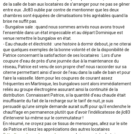
de la salle de bain aux locataires de s’arranger pour ne pas se gêner
entre eux. Jlc83 oublie par contre de mentionner que les deux
chambres sont équipées de climatisations très agréables quand la
brise ne suffit pas.
- Bungalow sale : quand nous sommes arrivés nous avons trouvé
l’ensemble dans un état impeccable et au départ Dominique est
venue remettre le bungalow en état.
- Eau chaude et électricité : une histoire à dormir debout, je ne citerai
que quelques exemples de la bonne volonté et de la disponibilité de
Patrice concernant la satisfaction de ses locataires : Lors d’une
coupure d’eau de près d’une journée due à la maintenance du
réseau, Patrice est venu de son propre chef nous raccorder sur sa
citerne permettant ainsi d’avoir de l’eau dans la salle de bain et pour
faire la vaisselle. Idem pour les coupures de courant assez
fréquentes en Martinique, les bungalows sont alors immédiatement
reliés au groupe électrogène assurant ainsi la continuité de la
distribution. Connaissant Patrice, si la quantité d’eau chaude était
insuffisante du fait de la recharge sur le tarif de nuit, je suis
persuadé qu’une simple demande aurait suffi pour qu’il enclenche le
chauffage en permanence plutôt que d’avoir l’indélicatesse de jlc83
d’intervenir lui-même sur le commutateur !
En résumé, ne croyez pas ce tissus de mensonges, allez sur le site
de Patrice et lisez les appréciations des autres locataires