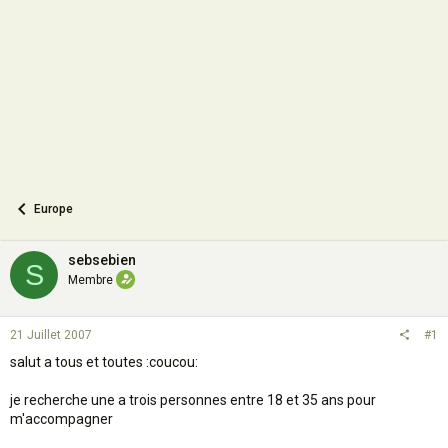
o
n
Europe
sebsebien
S
Membre
21 Juillet 2007
#1
salut a tous et toutes :coucou:
je recherche une a trois personnes entre 18 et 35 ans pour
m'accompagner