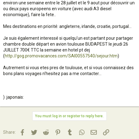
environ une semaine entre le 28 juillet et le 9 aout pour découvrir un
ou deux pays europeens en voiture (avec audi A3 diesel
economique), faire la fete..
Mes destinations en priorité: angleterre, irlande, croatie, portugal...
Je suis également interessé si quelqu'un est partant pour partager
chambre double départ en avion toulouse BUDAPEST le jeudi 26
JUILLET 700€ TTC la semaine en hotel pt dej
(
http://gog.promovacances.com/SAI00557540/sejour.htm
)
Autrement si vous etes pres de toulouse, et si vous connaissez des
bons plans voyages n'hesitez pas a me contacter...
) :japonais:
You must log in or register to reply here.
Facebook
Twitter
Reddit
Pinterest
Tumblr
WhatsApp
Email
Lien
Share: