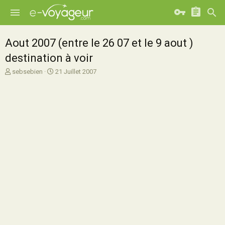
Aout 2007 (entre le 26 07 et le 9 aout )
destination à voir
A
D
sebsebien
21 Juillet 2007
u
a
t
t
e
e
u
d
r
e
d
d
e
é
l
b
a
u
d
t
i
s
c
u
s
s
i