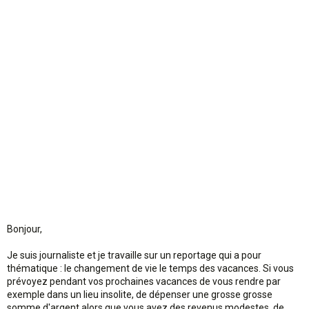
n
Bonjour,
Je suis journaliste et je travaille sur un reportage qui a pour
thématique : le changement de vie le temps des vacances. Si vous
prévoyez pendant vos prochaines vacances de vous rendre par
exemple dans un lieu insolite, de dépenser une grosse grosse
somme d'argent alors que vous avez des revenus modestes, de