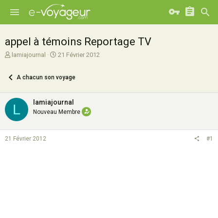
appel à témoins Reportage TV
A
D
lamiajournal
21 Février 2012
u
a
t
t
A chacun son voyage
e
e
u
d
r
e
lamiajournal
L
d
d
Nouveau Membre
e
é
l
b
a
u
21 Février 2012
#1
d
t
i
s
c
u
s
s
i
o