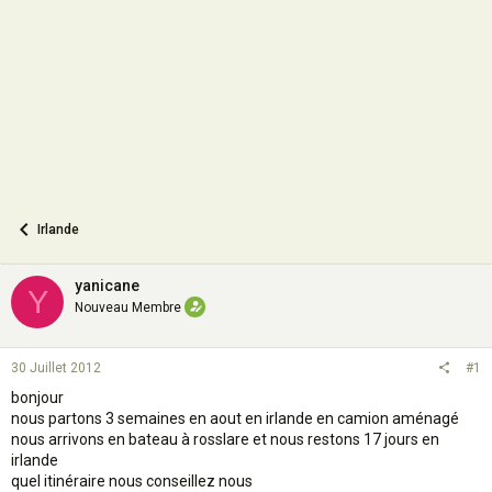
o
n
Irlande
yanicane
Y
Nouveau Membre
30 Juillet 2012
#1
bonjour
nous partons 3 semaines en aout en irlande en camion aménagé
nous arrivons en bateau à rosslare et nous restons 17 jours en
irlande
quel itinéraire nous conseillez nous