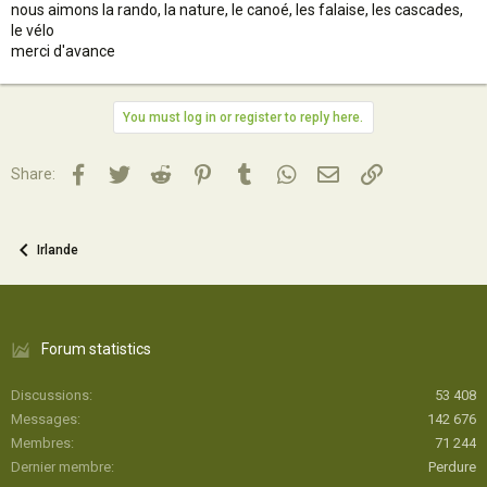
nous aimons la rando, la nature, le canoé, les falaise, les cascades,
le vélo
merci d'avance
You must log in or register to reply here.
Facebook
Twitter
Reddit
Pinterest
Tumblr
WhatsApp
Email
Lien
Share:
Irlande
Forum statistics
Discussions
53 408
Messages
142 676
Membres
71 244
Dernier membre
Perdure