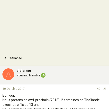
s
i
o
n
Thaïlande
alalarme
A
Nouveau Membre
30 Octobre 2017
#1
Bonjour,
Nous partons en avril prochain (2018), 2 semaines en Thaïlande
avec notre fils de 13 ans.