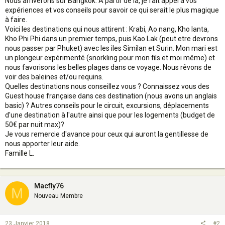
Nous arriverons sur Bangkok. A partir de la, je fait appel à vos
expériences et vos conseils pour savoir ce qui serait le plus magique
à faire.
Voici les destinations qui nous attirent : Krabi, Ao nang, Kho lanta,
Kho Phi Phi dans un premier temps, puis Kao Lak (peut etre devrons
nous passer par Phuket) avec les iles Similan et Surin. Mon mari est
un plongeur expérimenté (snorkling pour mon fils et moi même) et
nous favorisons les belles plages dans ce voyage. Nous rêvons de
voir des baleines et/ou requins.
Quelles destinations nous conseillez vous ? Connaissez vous des
Guest house française dans ces destination (nous avons un anglais
basic) ? Autres conseils pour le circuit, excursions, déplacements
d'une destination à l'autre ainsi que pour les logements (budget de
50€ par nuit max)?
Je vous remercie d'avance pour ceux qui auront la gentillesse de
nous apporter leur aide.
Famille L.
Macfly76
M
Nouveau Membre
23 Janvier 2018
#2