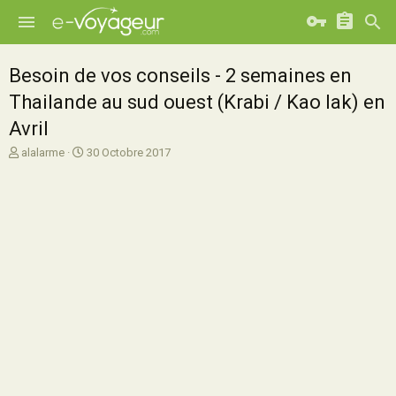
Besoin de vos conseils - 2 semaines en
Thailande au sud ouest (Krabi / Kao lak) en
Avril
A
D
alalarme
30 Octobre 2017
u
a
t
t
e
e
u
d
r
e
d
d
e
é
l
b
a
u
d
t
i
s
c
u
s