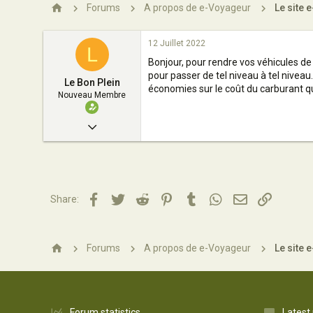
n
Forums
A propos de e-Voyageur
Le site 
12 Juillet 2022
L
Bonjour, pour rendre vos véhicules de
pour passer de tel niveau à tel niveau
Le Bon Plein
économies sur le coût du carburant qui
Nouveau Membre
12 Juillet 2022
1
0
1
Facebook
Twitter
Reddit
Pinterest
Tumblr
WhatsApp
Email
Lien
Share:
28
Forums
A propos de e-Voyageur
Le site 
Forum statistics
Latest