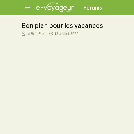
Forums
Bon plan pour les vacances
A
D
Le Bon Plein
12 Juillet 2022
u
a
t
t
e
e
u
d
r
e
d
d
e
é
l
b
a
u
d
t
i
s
c
u
s
s
i
o