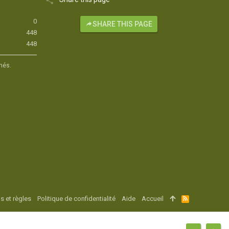
0
SHARE THIS PAGE
448
448
hés.
s et règles
Politique de confidentialité
Aide
Accueil
R
S
S