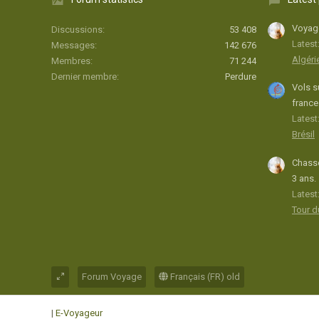
Voyage
Discussions
53 408
Latest
Messages
142 676
Algéri
Membres
71 244
Dernier membre
Perdure
Vols s
france
Latest:
Brésil
Chasse
3 ans.
Latest
Tour 
Forum Voyage
Français (FR) old
|
E-Voyageur