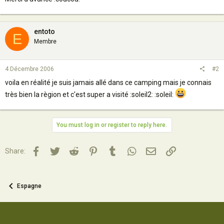
entoto
E
Membre
4 Décembre 2006
#2
voila en réalité je suis jamais allé dans ce camping mais je connais
très bien la règion et c'est super a visité :soleil2: :soleil:
You must log in or register to reply here.
Facebook
Twitter
Reddit
Pinterest
Tumblr
WhatsApp
Email
Lien
Share:
Espagne