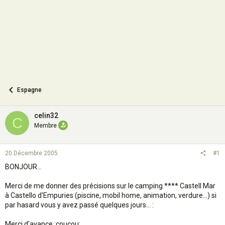
n
Espagne
celin32
C
Membre
20 Décembre 2005
#1
BONJOUR...
Merci de me donner des précisions sur le camping **** Castell Mar
à Castello d'Empuries (piscine, mobil home, animation, verdure...) si
par hasard vous y avez passé quelques jours... :
Merci d'avance :coucou: