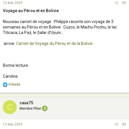
15 Mai 2009
#2
Voyage au Pérou et en Bolivie
Nouveau carnet de voyage : Philippe raconte son voyage de 3
semaines au Pérou et en Bolivie : Cuzco, le Machu Picchu, le lac
Titicaca, La Paz, le Salar d'Uyuni...
:arrow:
Carnet de Voyage du Pérou et de la Bolivie
Bonne lecture
Caroline
R
mikada
e
a
c
t
caux75
C
i
Membre Pilier
o
n
s
15 Mai 2009
#3
: