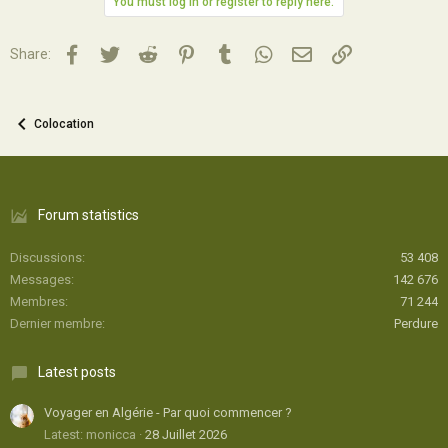
You must log in or register to reply here.
Facebook
Twitter
Reddit
Pinterest
Tumblr
WhatsApp
Email
Lien
Share:
Colocation
Forum statistics
Discussions
53 408
Messages
142 676
Membres
71 244
Dernier membre
Perdure
Latest posts
Voyager en Algérie - Par quoi commencer ?
Latest: monicca
28 Juillet 2026