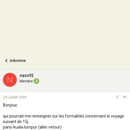
o
n
Indonésie
nass92
N
Membre
24 Juillet 2006
#1
Bonjour,
qui pourrait me renseigner sur les formalités concernant le voyage
suivant de 15j:
paris-kuala lumpur (aller-retour)