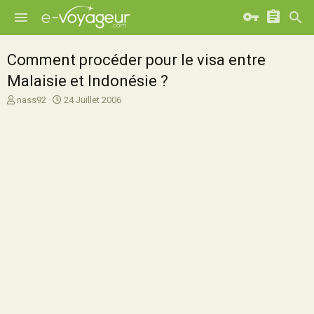
Comment procéder pour le visa entre
Malaisie et Indonésie ?
A
D
nass92
24 Juillet 2006
u
a
t
t
e
e
u
d
r
e
d
d
e
é
l
b
a
u
d
t
i
s
c
u
s
s
i