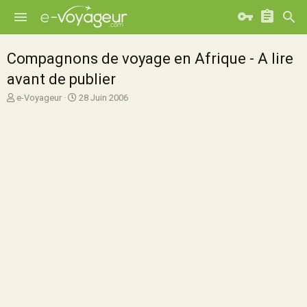
Compagnons de voyage en Afrique - A lire
avant de publier
A
D
e-Voyageur
28 Juin 2006
u
a
t
t
e
e
u
d
r
e
d
d
e
é
l
b
a
u
d
t
i
s
c
u
s
s
i