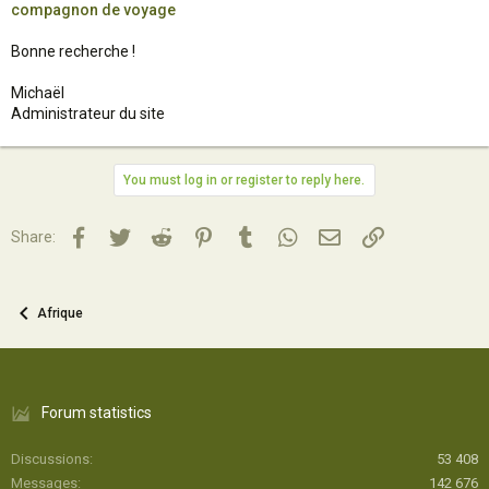
compagnon de voyage
Bonne recherche !
Michaël
Administrateur du site
You must log in or register to reply here.
Facebook
Twitter
Reddit
Pinterest
Tumblr
WhatsApp
Email
Lien
Share:
Afrique
Forum statistics
Discussions
53 408
Messages
142 676