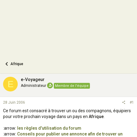
o
n
Afrique
e-Voyageur
E
Administrateur
Membre de l'équipe
28 Juin 2006
#1
Ce forum est consacré à trouver un ou des compagnons, équipiers
pour votre prochain voyage dans un pays en
Afrique
.
:arrow:
les règles d'utilisation du forum
:arrow:
Conseils pour publier une annonce afin de trouver un