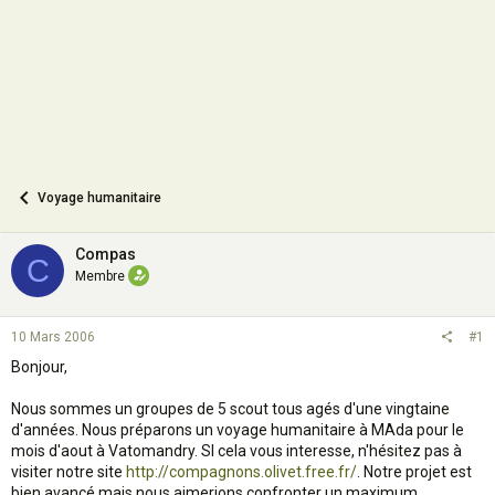
n
Voyage humanitaire
Compas
C
Membre
10 Mars 2006
#1
Bonjour,
Nous sommes un groupes de 5 scout tous agés d'une vingtaine
d'années. Nous préparons un voyage humanitaire à MAda pour le
mois d'aout à Vatomandry. SI cela vous interesse, n'hésitez pas à
visiter notre site
http://compagnons.olivet.free.fr/
. Notre projet est
bien avancé mais nous aimerions confronter un maximum