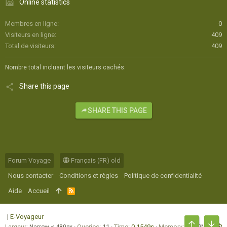
Online statistics
Membres en ligne
0
Visiteurs en ligne
409
Total de visiteurs
409
Nombre total incluant les visiteurs cachés.
Share this page
SHARE THIS PAGE
Forum Voyage
Français (FR) old
Nous contacter
Conditions et règles
Politique de confidentialité
Aide
Accueil
R
S
S
|
E-Voyageur
Queries
11
Time
0.1549s
Memory
16.69MB