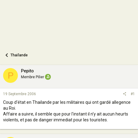
n
Thaïlande
Pepito
P
Membre Pilier
19 Septembre 2006
#1
Coup d'état en Thailande par les militaires qui ont gardé allegence
au Roi.
Affaire a suivre, il semble que pour l'instant il n'y ait aucun heurts
violents, et pas de danger immediat pour les touristes.