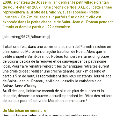
2008, le château de Josselin l'an dernier, le petit village d'antan
de Poul-Fetan en 2007... Une crèche de Noël XXL, qui cette année
représentera la Grotte de Brandivy, aussi appelée « Petite
Lourdes ». De 7 m de large sur parfois 5 m de haut, elle est
exposée dans la petite chapelle de Saint-Jean du Poteau pendant
1 mois et demi, à partir du 22 décembre.
[albumimg]9673[/albumimg]
Il était une fois, dans une commune du nom de Plumelin, nichée en
plein cœur du Morbihan, une jolie tradition de Noël... Alors que la
petite chapelle Saint-Jean du Poteau tombait en ruine, un groupe
de voisins décida de la rénover et de sauvegarder ce patrimoine
local. Pour faire renaître l'endroit, les dynamiques retraités eurent
une drôle d'idée : réaliser une crèche géante. Sur 7 m de long et
parfois 5 m de haut, ils reproduisent des lieux existants : leur village
de Saint-Jean du Poteau, la ville de Josselin, la cathédrale de
Sainte-Anne d'Auray...
Au fil des ans, l'initiative connaît de plus en plus de succès et la
chapelle, désormais sauvée, accueille pendant les fêtes des milliers
de curieux pour découvrir le Morbihan en miniature !
Un Morbihan en miniature
Des coiffes parfaitement ajustées sur les petites poupées