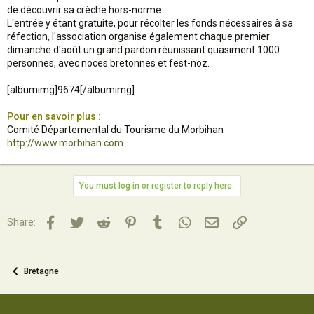
de découvrir sa crèche hors-norme.
L'entrée y étant gratuite, pour récolter les fonds nécessaires à sa
réfection, l'association organise également chaque premier
dimanche d'août un grand pardon réunissant quasiment 1000
personnes, avec noces bretonnes et fest-noz.
[albumimg]9674[/albumimg]
Pour en savoir plus :
Comité Départemental du Tourisme du Morbihan
http://www.morbihan.com
You must log in or register to reply here.
Facebook
Twitter
Reddit
Pinterest
Tumblr
WhatsApp
Email
Lien
Share:
Bretagne