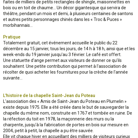
faites de milliers de petits rectangles de shingle, maisonnettes en
bois ou en toit de chaume... Un décor gigantesque qui servira de
théâtre, pendant un mois et demi, à plusieurs centaines de santons
et autres petits personnages chinés dans les « Troc & Puces »
morbihannais...
Pratique
Totalement gratuit, cet événement accueille le public du 22
décembre au 15 janvier, tous les jours, de 14 h à 18 h, ainsi que et les
week-ends du 19 janvier jusqu'au 3 février. Le café est offert.
Une statuette d'ange permet aux visiteurs de donner ce qu'ils
souhaitent. Une petite contribution qui permet à l'association de
récolter de quoi acheter les fournitures pour la crèche de l'année
suivante...
L'histoire de la chapelle Saint-Jean du Poteau
L'association des « Amis de Saint-Jean du Poteau en Plumelin »
existe depuis 1975. Elle a été créée dans le but de sauvegarder la
chapelle du même nom, construite en 1767 et tombée en ruine. De
la réfection du toit en 1978, la maçonnerie des murs ou la
charpente, jusqu'à la fabrication de portes en bois sur mesure en
2004, petit à petit, la chapelle a pu être sauvée.
Elle vit chaque hiver en accueillant des milliers de visiteurs curieux