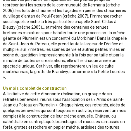
représentant les sœurs de la communauté de Kermaria (crèche
2006), les toits de chaume et les façades en pierre des chaumières
du village d'antan de Poul-Fetan (crèche 2007), l'immense rocher
sous lequel se niche la très particulière chapelle Saint-Gildas à
Bieuzy (crèche 2005)... et même des centaines de tenues
bretonnes miniatures pour habiller toute une procession : la crèche
géante de Plumelin est un concentré du Morbihan ! Dans la chapelle
de Saint-Jean du Poteau, elle prend toute la largeur de l'édifice et
multiplie, sur 7 mètres, les scènes de vie et autres petites mises en
scène du quotidien. Impressionnante à la fois par sa taille et par la
minutie de toutes ses réalisations, elle offre chaque année un
spectacle unique. Cet hiver, elle représentera un lieu de culte
morbihannais, la grotte de Brandivy, surnommé « la Petite Lourdes
».
Un mois complet de construction
A l'initiative de cette étonnante réalisation, un groupe de six
retraités bénévoles, réunis sous l'association des « Amis de Saint-
Jean du Poteau en Plumelin ». Chaque hiver, ces retraités, aidés de
quelques bénévoles qui sont toujours en activité, réservent un mois
complet à la construction de leur crèche annuelle. Château ou
cathédrale en contreplaqué, branchages et mousses ramassés en
forêt, grottes et rochers en papier mâché, ardoises des toitures