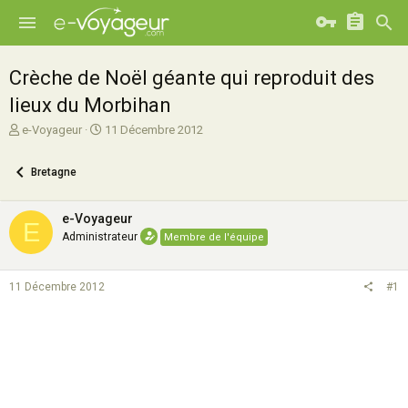
Crèche de Noël géante qui reproduit des
lieux du Morbihan
A
D
e-Voyageur
11 Décembre 2012
u
a
t
t
Bretagne
e
e
u
d
r
e
e-Voyageur
E
d
d
Administrateur
Membre de l'équipe
e
é
l
b
a
u
11 Décembre 2012
#1
d
t
i
s
c
u
s
s
i