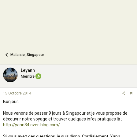
n
Malaisie, Singapour
Leyann
Membre
15 Octobre 2014
#1
Bonjour,
Nous venons de passer 9 jours à Singapour et je vous propose de
découvrir notre voyage et trouver quelques infos pratiques là :
http://yann34.over-blog.com/
Si vous avez des questions, je suis dispo, Cordialement, Yann.