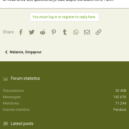
You must log in or register to reply here.
Facebook
Twitter
Reddit
Pinterest
Tumblr
WhatsApp
Email
Lien
Share:
Malaisie, Singapour
Forum statistics
Discussions
53 408
Messages
142 676
Membres
71 244
Dernier membre
Perdure
Latest posts