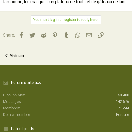
tambourin, les masques, un plateau de fruits et de gâteaux de lune.
You must log in or register to reply here.
Facebook
Twitter
Reddit
Pinterest
Tumblr
WhatsApp
Email
Lien
Share:
Vietnam
Forum statistics
Discussions
53 408
Messages
142 676
Membres
71 244
Dernier membre
Perdure
Latest posts