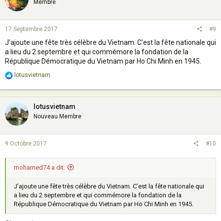
Membre
17 Septembre 2017
#9
J’ajoute une fête très célèbre du Vietnam. C’est la fête nationale qui
a lieu du 2 septembre et qui commémore la fondation de la
République Démocratique du Vietnam par Ho Chi Minh en 1945.
R
lotusvietnam
e
a
c
t
lotusvietnam
i
Nouveau Membre
o
n
s
9 Octobre 2017
#10
:
mohamed74 a dit:
J’ajoute une fête très célèbre du Vietnam. C’est la fête nationale qui
a lieu du 2 septembre et qui commémore la fondation de la
République Démocratique du Vietnam par Ho Chi Minh en 1945.