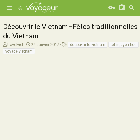
Découvrir le Vietnam–Fêtes traditionnelles
du Vietnam
A
D
T
travelviet
24 Janvier 2017
découvrir le vietnam
tet nguyen tieu
u
a
a
voyage vietnam
t
t
g
e
e
s
u
d
r
e
d
d
e
é
l
b
a
u
d
t
i
s
c
u
s
s
i