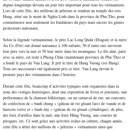
depuis longtemps devenu un jour très important pour tous les vietnamiens.
Lors de cette fête, des millions de pèlerins se rendent au temple des rois
Hung, situé sur le mont de Nghia Linh dans la province de Phu Tho, pour
commémorer non seulement les fondateurs du pays mais encore les génies
protecteurs nationaux.
Selon la légende vietnamienne, le père Lac Long Quân (Dragon) et la mère
Âu Co (Fée) ont donné naissance à 100 enfants; 50 d’entre eux suivirent
leur père vers la mer et 50 leur mère dans les montagnes. Le fils aîné, parti
avec sa mère, est resté à Phong Châu (maintenant province de Phu Tho) et
a fondé le pays de Van Lang. Il prit le titre de Hung Vuong (roi Hung).
Tous ses successeurs ont également pris ce titre. Van Lang devint le
premier pays des vietnamiens dans l’histoire.
Durant cette fête, beaucoup d’activités typiques sont organisées dans la
zone des vestiges historiques, dont une exposition de livres et journaux, une
performance de la chanson folklorique, ou un carnaval de rue, un concours
de confection de « banh chung » (gâteau de riz gluant farci de viande et de
haricots verts) et « banh day » (gâteau de riz gluant cylindrique), de plus,
des feux d'artifice dans la nuit, une foire Hùng Vuong, une courses de
pirogues, etc. Ce sont grâce aux activités riches en culture, chaque année,
cette fête a attiré des millions de « pèlerins » vietnamiens ainsi que