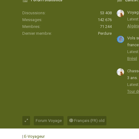
Voyage
Discussions
53 408
Latest
Messages
142 676
Algéri
Membres
71 244
Dernier membre
Perdure
Vols s
france
Latest:
Brésil
Chasse
3 ans.
Latest
Tour 
Forum Voyage
Français (FR) old
|
E-Voyageur