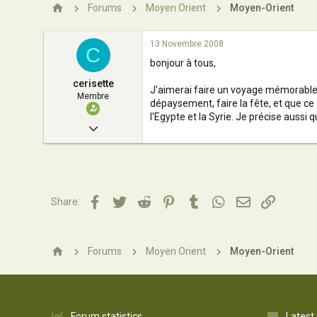
n
Forums
Moyen Orient
Moyen-Orient
13 Novembre 2008
C
bonjour à tous,
cerisette
J'aimerai faire un voyage mémorable c
Membre
dépaysement, faire la fête, et que ce 
l'Egypte et la Syrie. Je précise auss
12 Novembre 2008
4
0
6
Facebook
Twitter
Reddit
Pinterest
Tumblr
WhatsApp
Email
Lien
Share:
VAR
Forums
Moyen Orient
Moyen-Orient
Forum statistics
Latest