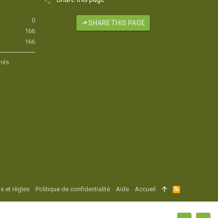
0
SHARE THIS PAGE
166
166
hés.
s et règles
Politique de confidentialité
Aide
Accueil
R
S
S