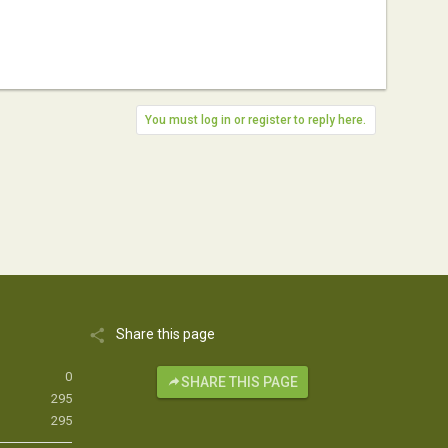
You must log in or register to reply here.
Share this page
0
SHARE THIS PAGE
295
295