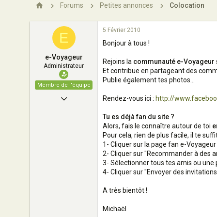
n
Forums
Petites annonces
Colocation
5 Février 2010
E
Bonjour à tous !
e-Voyageur
Rejoins la
communauté e-Voyageur
Administrateur
Et contribue en partageant des comme
Publie également tes photos...
Membre de l'équipe
29 Mai 2004
Rendez-vous ici :
http://www.facebo
6 852
Tu es déjà fan du site ?
Alors, fais le connaître autour de toi
e
8
Pour cela, rien de plus facile, il te suffi
163
1- Cliquer sur la page fan e-Voyageur
2- Cliquer sur "Recommander à des am
Paris - France
3- Sélectionner tous tes amis ou une p
4- Cliquer sur "Envoyer des invitatio
A très bientôt !
Michaël