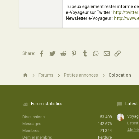
Tu peux également rester informé des 
e-Voyageur sur
Twitter
:
http://twitt
Newsletter
e-Voyageur :
http://www.
Facebook
Twitter
Reddit
Pinterest
Tumblr
WhatsApp
Email
Lien
Share:
Forums
Petites annonces
Colocation
Forum statistics
Latest
Voyage
Discussions
53 408
Latest
Messages
142 676
Algéri
Membres
71 244
Dernier membre
Perdure