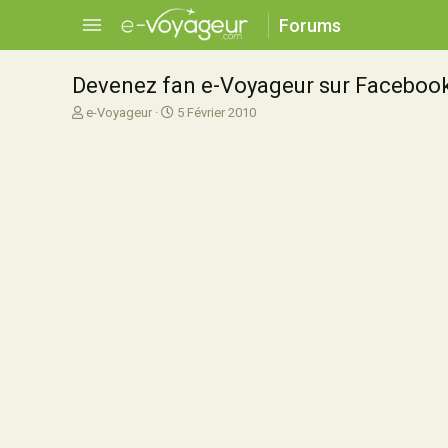
Forums
Devenez fan e-Voyageur sur Faceboo
A
D
e-Voyageur
5 Février 2010
u
a
t
t
e
e
u
d
r
e
d
d
e
é
l
b
a
u
d
t
i
s
c
u
s
s
i
o