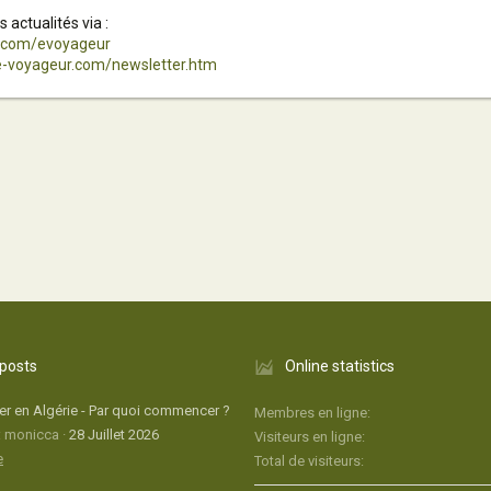
actualités via :
er.com/evoyageur
e-voyageur.com/newsletter.htm
 posts
Online statistics
r en Algérie - Par quoi commencer ?
Membres en ligne
: monicca
28 Juillet 2026
Visiteurs en ligne
e
Total de visiteurs