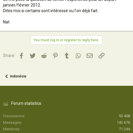
janvier/février 2012.
Dites moi si certains sont intéressé ou l'on déjà fait.
Nat
You must log in or register to reply here.
Facebook
Twitter
Reddit
Pinterest
Tumblr
WhatsApp
Email
Lien
Share:
Indonésie
Forum statistics
Discussions
53 408
Messages
142 676
Membres
71 244