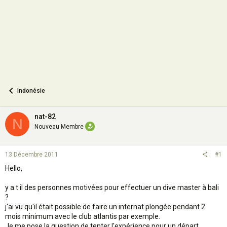
n
Indonésie
nat-82
N
Nouveau Membre
13 Décembre 2011
#1
Hello,
y a t il des personnes motivées pour effectuer un dive master à bali
?
j'ai vu qu'il était possible de faire un internat plongée pendant 2
mois minimum avec le club atlantis par exemple.
Je me pose la question de tenter l'expérience pour un départ