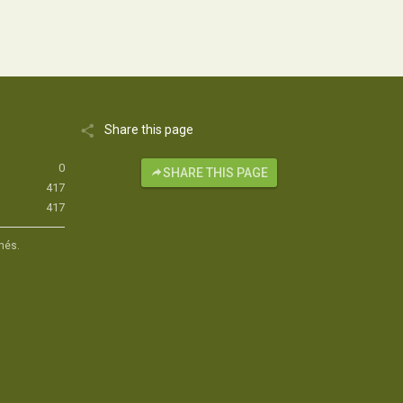
Share this page
0
SHARE THIS PAGE
417
417
hés.