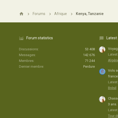
Forums
Afrique
Kenya, Tanzanie
Forum statistics
Latest
Voyage
Discussions
53 408
Latest
Messages
142 676
Algéri
Membres
71 244
Dernier membre
Perdure
Vols s
france
Latest:
Brésil
Chasse
3 ans.
Latest
Tour 