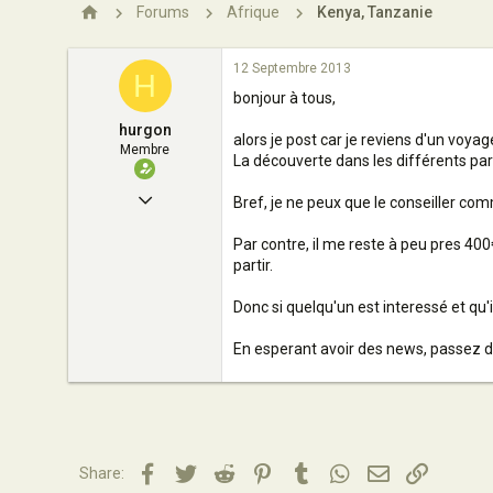
n
Forums
Afrique
Kenya, Tanzanie
12 Septembre 2013
H
bonjour à tous,
hurgon
alors je post car je reviens d'un voya
Membre
La découverte dans les différents parc
17 Juin 2008
Bref, je ne peux que le conseiller co
49
Par contre, il me reste à peu pres 400
0
partir.
17
Donc si quelqu'un est interessé et qu'i
tourcoing
En esperant avoir des news, passez d
Facebook
Twitter
Reddit
Pinterest
Tumblr
WhatsApp
Email
Lien
Share: