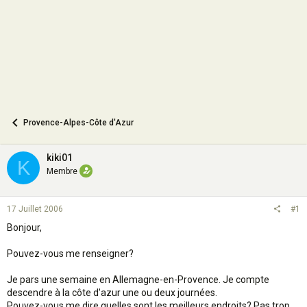
n
Provence-Alpes-Côte d'Azur
kiki01
K
Membre
17 Juillet 2006
#1
Bonjour,
Pouvez-vous me renseigner?
Je pars une semaine en Allemagne-en-Provence. Je compte
descendre à la côte d'azur une ou deux journées.
Pouvez-vous me dire quelles sont les meilleurs endroits? Pas trop