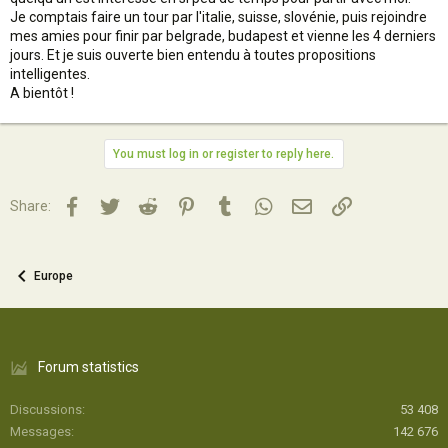
Je comptais faire un tour par l'italie, suisse, slovénie, puis rejoindre
mes amies pour finir par belgrade, budapest et vienne les 4 derniers
jours. Et je suis ouverte bien entendu à toutes propositions
intelligentes.
A bientôt !
You must log in or register to reply here.
Facebook
Twitter
Reddit
Pinterest
Tumblr
WhatsApp
Email
Lien
Share:
Europe
Forum statistics
Discussions
53 408
Messages
142 676