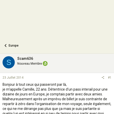
n
Europe
Scam636
S
Nouveau Membre
23 Juillet 2014
#1
Bonjour à tout ceux qui passeront par là,
je m'appelle Camille, 22 ans. Détentrice d'un pass interail pour une
dizaine de jours en Europe, je comptais partir avec deux amies.
Malheureusement après un imprévu de billet je suis contrainte de
repartir à zéro dans l'organisation de mon voyage, seule également,
ce qui ne me dérange pas plus que ça mais je suis partante si
quelqu'un est intéressé en si peu de temps pour partir avec moi.