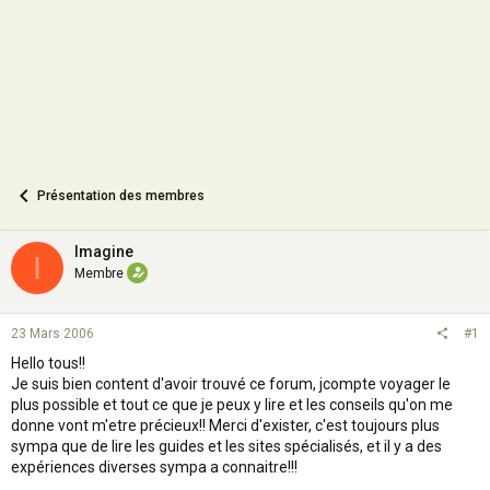
n
Présentation des membres
Imagine
I
Membre
23 Mars 2006
#1
Hello tous!!
Je suis bien content d'avoir trouvé ce forum, jcompte voyager le
plus possible et tout ce que je peux y lire et les conseils qu'on me
donne vont m'etre précieux!! Merci d'exister, c'est toujours plus
sympa que de lire les guides et les sites spécialisés, et il y a des
expériences diverses sympa a connaitre!!!