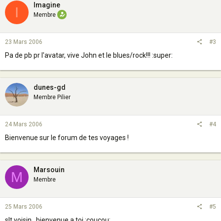
Imagine
I
Membre
23 Mars 2006
#3
Pa de pb pr l'avatar, vive John et le blues/rock!!! :super:
dunes-gd
Membre Pilier
24 Mars 2006
#4
Bienvenue sur le forum de tes voyages !
Marsouin
M
Membre
25 Mars 2006
#5
slt voisin , bienvenue a toi :coucou: