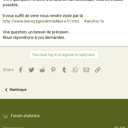
possible...
Il vous suffit de venir nous rendre visite par là:
http://www.lesvoyagesdemadikera.fr/crbs ... #anchor-to
Une question, un besoin de précision...
Nous répondrons à vos demandes...
You must log in or register to reply here.
Facebook
Twitter
Reddit
Pinterest
Tumblr
WhatsApp
Email
Lien
Share:
Martinique
Forum statistics
Discussions
53 408