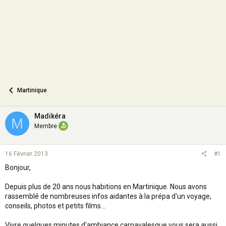
n
Martinique
Madikéra
M
Membre
16 Février 2013
#1
Bonjour,
Depuis plus de 20 ans nous habitions en Martinique. Nous avons
rassemblé de nombreuses infos aidantes à la prépa d'un voyage,
conseils, photos et petits films...
Vivre quelques minutes d'ambiance carnavalesque vous sera aussi