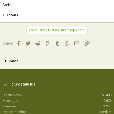
Boris.
:mexicain:
You must log in or register to reply here.
Facebook
Twitter
Reddit
Pinterest
Tumblr
WhatsApp
Email
Lien
Share:
Irlande
Forum statistics
Discussions
53 408
Messages
142 676
Membres
71 244
Dernier membre
Perdure