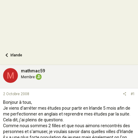
n
Irlande
mathmac59
M
Membre
2 Octobre 2008
#1
Bonjour à tous,
Je viens d'arréter mes études pour partir en Irlande 5 mois afin de
me perfectionner en anglais et reprendre mes études par la suite.
Cela dit, j'ai pleins de questions.
Comme nous sommes 2 filles et que nous aimons rencontrés des
personnes et s'amuser, je voulais savoir dans quelles villes d'Irlande
il y a une plus forte population de jeunes mais également on l'on