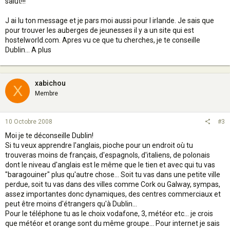
salut!!!
J ai lu ton message et je pars moi aussi pour l irlande. Je sais que
pour trouver les auberges de jeunesses il y a un site qui est
hostelworld.com. Apres vu ce que tu cherches, je te conseille
Dublin... A plus
xabichou
X
Membre
10 Octobre 2008
#3
Moi je te déconseille Dublin!
Si tu veux apprendre l'anglais, pioche pour un endroit où tu
trouveras moins de français, d'espagnols, d'italiens, de polonais
dont le niveau d'anglais est le même que le tien et avec qui tu vas
"baragouiner" plus qu'autre chose... Soit tu vas dans une petite ville
perdue, soit tu vas dans des villes comme Cork ou Galway, sympas,
assez importantes donc dynamiques, des centres commerciaux et
peut être moins d'étrangers qu'à Dublin...
Pour le téléphone tu as le choix vodafone, 3, météor etc... je crois
que météor et orange sont du même groupe... Pour internet je sais