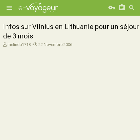
Infos sur Vilnius en Lithuanie pour un séjour
de 3 mois
A
D
melinda1718
22 Novembre 2006
u
a
t
t
e
e
u
d
r
e
d
d
e
é
l
b
a
u
d
t
i
s
c
u
s
s
i