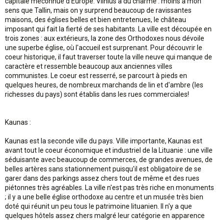
capitale méconnue d'Europe. Vilnius a du charme : moins à mon
sens que Tallin, mais on y surprend beaucoup de ravissantes
maisons, des églises belles et bien entretenues, le château
imposant qui fait la fierté de ses habitants. La ville est découpée en
trois zones : aux extérieurs, la zone des Orthodoxes nous dévoile
une superbe église, où l'accueil est surprenant. Pour découvrir le
coeur historique, il faut traverser toute la ville neuve qui manque de
caractère et ressemble beaucoup aux anciennes villes
communistes. Le coeur est resserré, se parcourt à pieds en
quelques heures, de nombreux marchands de lin et d'ambre (les
richesses du pays) sont établis dans les rues commerciales!
Kaunas :
Kaunas est la seconde ville du pays. Ville importante, Kaunas est
avant tout le coeur économique et industriel de la Lituanie : une ville
séduisante avec beaucoup de commerces, de grandes avenues, de
belles artères sans stationnement puisqu'il est obligatoire de se
garer dans des parkings assez chers tout de même et des rues
piétonnes très agréables. La ville n'est pas très riche en monuments
; il y a une belle église orthodoxe au centre et un musée très bien
doté qui réunit un peu tous le patrimoine lituanien. Il n'y a que
quelques hôtels assez chers malgré leur catégorie en apparence