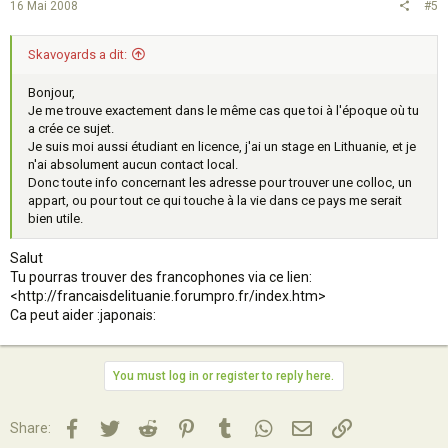
16 Mai 2008
#5
Skavoyards a dit:
Bonjour,
Je me trouve exactement dans le même cas que toi à l'époque où tu
a crée ce sujet.
Je suis moi aussi étudiant en licence, j'ai un stage en Lithuanie, et je
n'ai absolument aucun contact local.
Donc toute info concernant les adresse pour trouver une colloc, un
appart, ou pour tout ce qui touche à la vie dans ce pays me serait
bien utile.
Salut
Tu pourras trouver des francophones via ce lien:
<http://francaisdelituanie.forumpro.fr/index.htm>
Ca peut aider :japonais:
You must log in or register to reply here.
Facebook
Twitter
Reddit
Pinterest
Tumblr
WhatsApp
Email
Lien
Share: