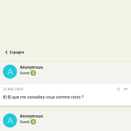
n
Espagne
Anonymous
A
Guest
22 Mai 2004
#1
8) 8) que me conseilez-vous comme resto ?
Anonymous
A
Guest