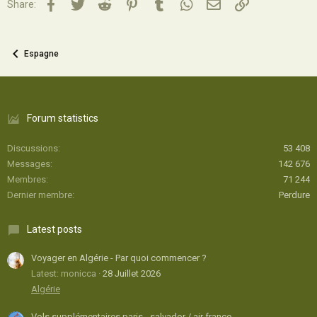
Facebook
Twitter
Reddit
Pinterest
Tumblr
WhatsApp
Email
Lien
Share:
Espagne
Forum statistics
Discussions
53 408
Messages
142 676
Membres
71 244
Dernier membre
Perdure
Latest posts
Voyager en Algérie - Par quoi commencer ?
Latest: monicca
28 Juillet 2026
Algérie
Vols supplémentaires paris - salvador / air france