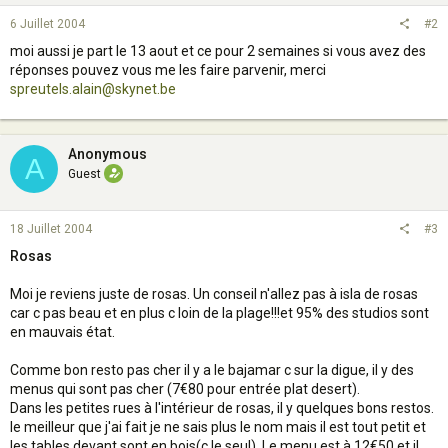
6 Juillet 2004
#2
moi aussi je part le 13 aout et ce pour 2 semaines si vous avez des
réponses pouvez vous me les faire parvenir, merci
spreutels.alain@skynet.be
Anonymous
A
Guest
18 Juillet 2004
#3
Rosas
Moi je reviens juste de rosas. Un conseil n'allez pas à isla de rosas
car c pas beau et en plus c loin de la plage!!!et 95% des studios sont
en mauvais état.
Comme bon resto pas cher il y a le bajamar c sur la digue, il y des
menus qui sont pas cher (7€80 pour entrée plat desert).
Dans les petites rues à l'intérieur de rosas, il y quelques bons restos.
le meilleur que j'ai fait je ne sais plus le nom mais il est tout petit et
les tables devant sont en bois(c le seul). Le menu est à 12€50 et il