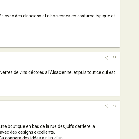
odés avec des alsaciens et alsaciennes en costume typique et
#6
erres de vins décorés a l'Alsacienne, et puis tout ce qui est
#7
e boutique en bas de la rue des juifs derrière la
avec des designs excellents.
 Ça donnera des idées à plus d'un...