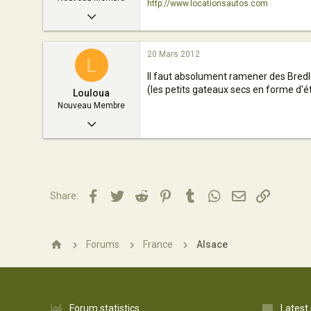
http://www.locationsautos.com
19 Mars 2012
2
20 Mars 2012
0
L
Il faut absolument ramener des Bred
3
(les petits gateaux secs en forme d'éto
Louloua
Tunisie
Nouveau Membre
www.locationsautos.com
20 Mars 2012
2
0
3
Facebook
Twitter
Reddit
Pinterest
Tumblr
WhatsApp
Email
Lien
Share:
Vannes
Forums
France
Alsace
Forum statistics
Latest