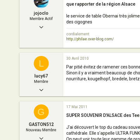
que rapporter de la région Alsace
jojoclo
le service de table Obernai très joli
Membre Actif
des cigognes
10 Octobre 2008
cordialement
171
http://philae.over-blog.com/
0
35
30 Avril 2010
L
France (Alsace)
Par pitié évitez de ramener ces bonn
Sinon il y a vraiment beaucoup de chos
www.philae.over-blog.com
lucy67
nourriture, kougelhopf, bredele, bretzel
Membre
29 Avril 2010
5
17 Mai 2011
0
G
SUPER SOUVENIR D'ALSACE des Tee S
5
GASTON512
Strasbourg
J'ai découvert le top du cadeau souve
Nouveau Membre
cathédrale. Elle s'appelle ULTRA FUNK
17 Mai 2011
On peut voir toute leur gamme de prod