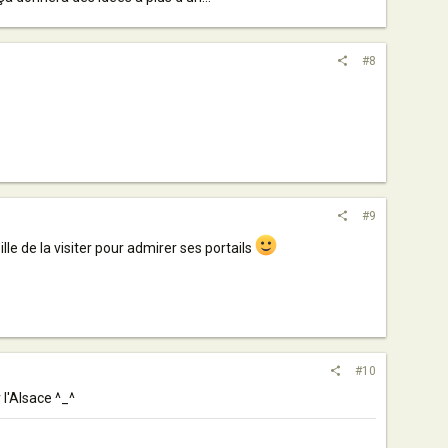
#8
#9
le de la visiter pour admirer ses portails
#10
 l'Alsace ^_^