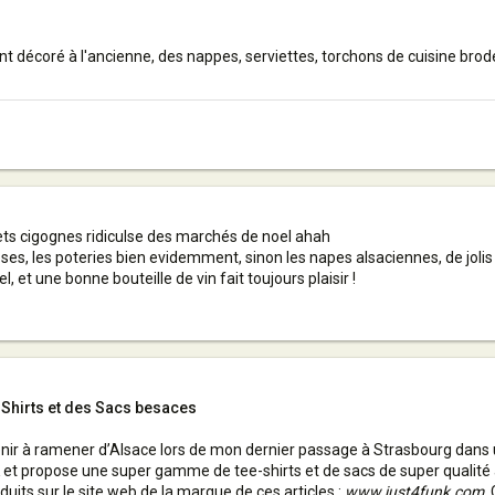
ment décoré à l'ancienne, des nappes, serviettes, torchons de cuisine br
ets cigognes ridiculse des marchés de noel ahah
es, les poteries bien evidemment, sinon les napes alsaciennes, de jolis v
, et une bonne bouteille de vin fait toujours plaisir !
hirts et des Sacs besaces
nir à ramener d’Alsace lors de mon dernier passage à Strasbourg dans un
 et propose une super gamme de tee-shirts et de sacs de super qualité 
uits sur le site web de la marque de ces articles :
www.just4funk.com
.