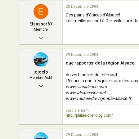
28 Décembre 2008
Alsace
E
Des pains d'épices d'Alsace!
Les meilleurs sont à Gertwiller, profi
Elsasser67
Membre
28 Décembre 2008
3
29 Décembre 2008
0
que rapporter de la région Alsace
6
jojoclo
strasbourg
du vin blanc et du crémant
Membre Actif
l'Alsace a une très jolie route des vin
10 Octobre 2008
www.vinsalsace.com
www.alsace-vins.net
171
www.musee-du-vignoble-alsace.fr
0
cordialement
35
http://philae.over-blog.com/
France (Alsace)
www.philae.over-blog.com
29 Décembre 2008