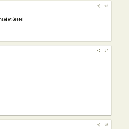
#3
nsel et Gretel
#4
#5