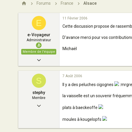
n
Forums
France
Alsace
11 Février 2006
E
Cette discussion propose de rassembl
e-Voyageur
D'avance merci pour vos contribution
Administrateur
Michaël
Membre de l'équipe
29 Mai 2004
6 852
7 Août 2006
8
S
Il y a des peluches cigognes
:mrgre
163
stephy
Paris - France
la vaisselle est un souvenir fréque
Membre
8 Janvier 2006
plats à baeckeoffe
7
moules à kougelopfs
0
10