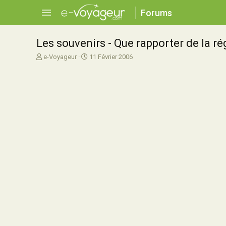
Forums
Les souvenirs - Que rapporter de la ré
A
D
e-Voyageur
11 Février 2006
u
a
t
t
e
e
u
d
r
e
d
d
e
é
l
b
a
u
d
t
i
s
c
u
s
s
i
o