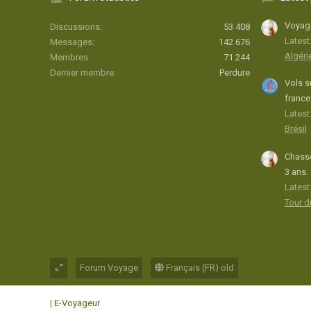
Voyage
Discussions
53 408
Latest
Messages
142 676
Algéri
Membres
71 244
Dernier membre
Perdure
Vols s
france
Latest:
Brésil
Chasse
3 ans.
Latest
Tour 
Forum Voyage
Français (FR) old
|
E-Voyageur