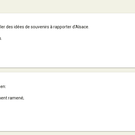
er des idées de souvenirs à rapporter d'Alsace.
s.
en:
mment ramené;