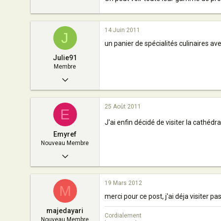
1
0
14 Juin 2011
J
3
un panier de spécialités culinaires ave
France
Julie91
Membre
22 Mars 2011
20
25 Août 2011
0
E
J'ai enfin décidé de visiter la cathéd
10
Emyref
Cologne
Nouveau Membre
25 Août 2011
4
19 Mars 2012
0
M
merci pour ce post, j'ai déja visiter p
3
majedayari
France
Cordialement
Nouveau Membre