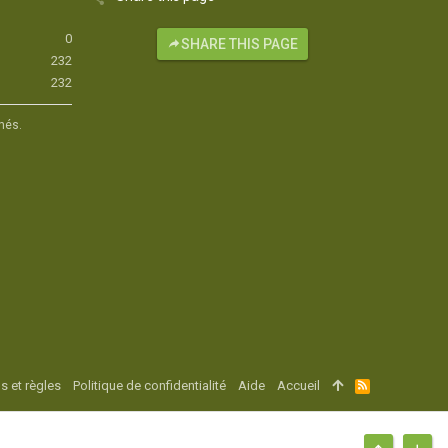
0
SHARE THIS PAGE
232
232
hés.
s et règles
Politique de confidentialité
Aide
Accueil
R
S
S