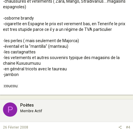
-chaussures et vêtements ( Zara, Mango, Stradivarius....magasins
espagnoles)
-osborne brandy
-cigarette en Espagne le prix est verement bas, en Tenerife le prix
est tres stupide parce ce il y a un régime de TVA particulier
-les perles ( mais seulement de Majorca)
-éventail et la "mantilla" (manteau)
-les castagnattes
-les vetements et autres souvenirs typique des magasins de la
chaine Kuxusumusu
-en général tricots avec le taureau
-jambon
:coucou:
Poètes
P
Membre Actif
26 Février 2008
#4