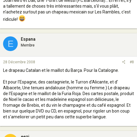
Joan Miró et Dalí, une T-shirt de Messi (F.C.Barcelona)... En effet, il y
a tallement de choses très intéressantes mais, s'il vous plâit,
n'achetez surtout pas un chapeau mexicain sur Les Rambles, c'est
ridicule!
Espana
E
Membre
28 Décembre 2008
#8
Le drapeau Catalan et le maillot du Barça. Pour la Catalogne.
Et pour l'Espagne, des castagniete, le Turron d'Alicante, et d'
Albacete, Une tenues andalouse (homme ou femme.) Le drapeau
de l'Espagne et le maillot de la Furia Roja. Des cartes postale, produit
de Noel le cacao et les madeleine espagnol son délicieuse, le
fromage de Brebis, et du vin le champagne et du café espagnol. Et
bien sur quelque DVD ou CD, en espagnol, pour rigoler un bon coup
et s'ameliorer un petit peu dans cette superbe langue.
eezi