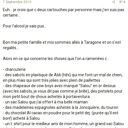
7 Septembre 2010
#14
Euh... je crois que c deux cartouches par personne mais j'en suis pas
certaine...
Pour l'alcool je sais pus...
Bon ma petite famille et moi sommes allés à Taragone et on s'est
regalés...
Alors en ce qui concerne les choses que l'on a ramenées c :
- charcuterie
- des sabots en plastique de Aldi (hihi) qui me font un mal de chien,
en plus mais qui sont très jolies avec plein de paillettes
- des chapeaux de cow boys avec marqué "Salou" en or dessus
(avec les sabots, je vous dit pas comme je brille), des pistolets pour
mon petit bout de choux achetés à portaventura
- un sac Salou que j'ai offert à ma belle maman
- des madeleines espagnoles achetés à la Joncquière, du touron
- du chocolat Al cacao en poudre pour le petit dej. (purée qu'il est
bon!) acheté à Salou
- un t. shirt pour le meilleur ami de mon homme, un grand sac Salou