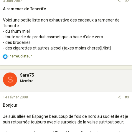
3 Juin 2007
#2
A ramener de Tenerife
Voici une petite liste non exhaustive des cadeaux a ramener de
Tenerife :
- du rhum miel
- toute sorte de produit cosmetique a base d'aloe vera
- des broderies
- des cigarettes et autres alcool (taxes moins cheres)[/list]
R
PierreColateur
e
a
c
t
Sara75
S
i
Membre
o
n
s
14 Février 2008
#3
:
Bonjour
Je suis allée en Espagne beaucoup de fois de nord au sud et ile et je
suis retournée toujours avec le surpoids de la valise sutrtout pour: