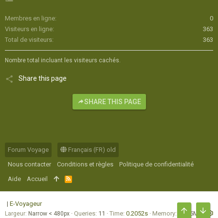
Membres en ligne
0
Visiteurs en ligne
363
Total de visiteurs
363
Nombre total incluant les visiteurs cachés.
Share this page
SHARE THIS PAGE
Forum Voyage
Français (FR) old
Nous contacter
Conditions et règles
Politique de confidentialité
Aide
Accueil
R
S
S
|
E-Voyageur
Queries
11
Time
0.2052s
Memory
17.55MB
Largeur
HAUT
BAS