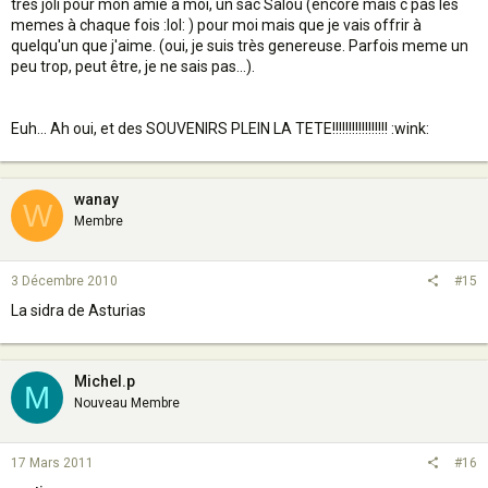
très joli pour mon amie à moi, un sac Salou (encore mais c pas les
memes à chaque fois :lol: ) pour moi mais que je vais offrir à
quelqu'un que j'aime. (oui, je suis très genereuse. Parfois meme un
peu trop, peut être, je ne sais pas...).
Euh... Ah oui, et des SOUVENIRS PLEIN LA TETE!!!!!!!!!!!!!!!!! :wink:
wanay
W
Membre
3 Décembre 2010
#15
La sidra de Asturias
Michel.p
M
Nouveau Membre
17 Mars 2011
#16