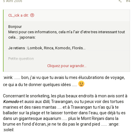
5 Avril 2006
#4
CL_ick a dit:
Bonjour
Merci pour ces informations, cela m'a l'air d'etre tres interessant tout
cela... :japonais:
Je retiens : Lombok, Rinca, Komodo, Florés...
Petite question
J'adore le snorkeling :wink: , cela se limite t il au requin de recif?
Cliquez pour agrandir...
Y a t il des bateaux ? a la place des avions ?
:wink: ....... bon, j'ai vu que tu avais lu mes élucubrations de voyage,
ce qui a du te donner quelques idées ......
Sinon pour ton carnet j espere qu'il sera pret avant 15 jours trois
Concernant le snorkeling, les plus beaux endroits à mon avis sont à
semaines :applaudit: , il sera biensur le bien venu... J'en ferais part
au grand gourou :japonais:
Komodo
et aussi aux
Gili
, Trawangan, ou tu peux voir des tortues
marines et des raies mantas ..... et à Trawangan tu n'as qu'à te
Merci encore pour ces informations.
ballader sur la plage et te laisser tomber dans l'eau, que déjà tu es
dans un gigantesque aquarium ...... plus le Mont Rinjani dans la
brume en fond d'écran, je ne te dis pas le grand pied ....... :ange:
:soleil: