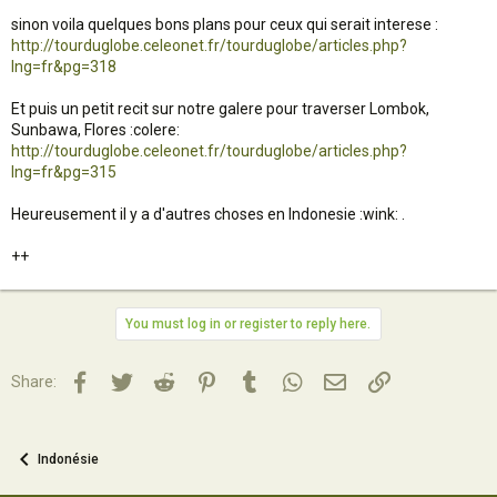
sinon voila quelques bons plans pour ceux qui serait interese :
http://tourduglobe.celeonet.fr/tourduglobe/articles.php?
lng=fr&pg=318
Et puis un petit recit sur notre galere pour traverser Lombok,
Sunbawa, Flores :colere:
http://tourduglobe.celeonet.fr/tourduglobe/articles.php?
lng=fr&pg=315
Heureusement il y a d'autres choses en Indonesie :wink: .
++
You must log in or register to reply here.
Facebook
Twitter
Reddit
Pinterest
Tumblr
WhatsApp
Email
Lien
Share:
Indonésie