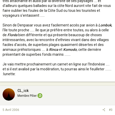
trés attachante et aussi par la diversité de ses paysages .... et
d'ailleurs quelques ballades sur la côte Nord auront vite fait de vous
faire oublier les foules de la Côte Sud ou tous les touristes et
voyageurs s'entassent ......
Sinon de Denpasar vous avez facilement accés par avion à
Lombok
,
l'île toute proche ...... île que je préfére entre toutes, ou alors à celle
de
Florés
bien différente et qui présente beaucoup de choses
intéressantes, avec la rencontre d'ethnies vivant dans des villages
faciles d'accés, de superbes plages quasiment désertes et des
animaux préhistoriques ..... à
Rinca
et
Komodo
, cette dernière
présentant de superbes fonds marins ........
Je vais mettre prochainement un carnet en ligne sur l'Indonésie .....
et si il est avalisé par la modération, tu pourras ainsi le feuilleter ........
:lunette:
CL_ick
Membre Pilier
5 Avril 2006
#3