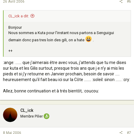
26 Avril 2006
#6
CL_ick a dit:
Bonjour
Nous sommes a Kuta pour l'instant nous partons a Senguigui
demain donc pas tres loin des gili, on a hate
.
++
:ange: ....... que j'aimerais être avec vous, j'attends que tu me dises
sur kuta et les Gilis surtout, presque trois ans que j e n'y ai mis les
pieds et si j'y retourne en Janvier prochain, besoin de savoir .....
heureusement qu'il fait beau ici sur la Côte ........ :soleil: sinon ....... :cry:
Allez, bonne continuation et à trés bientôt, :coucou:
CL_ick
Membre Pilier
8 Mai 2006
#7