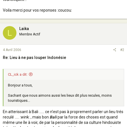
Voila merci pour vos reponses :coucou:
Laika
L
Membre Actif
4 Avril 2006
#2
Re: Lieu à ne pas louper Indonésie
CL_ick a dit:
Bonjour a tous,
Sachant que nous aimons aussi les lieux dit plus recules, moins
touristiques...
En atterissant à Bali ...... ce n'est pas à proprement parler un lieu trés
reculé ..... :wink: , mais bon
Bali
par la force des choses est quand
même une île à voir, de par la personnalité de sa culture hindouiste