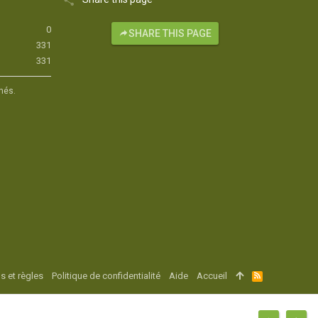
0
SHARE THIS PAGE
331
331
hés.
s et règles
Politique de confidentialité
Aide
Accueil
R
S
S