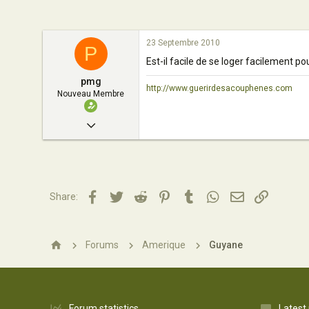
n
23 Septembre 2010
P
Est-il facile de se loger facilement p
pmg
http://www.guerirdesacouphenes.com
Nouveau Membre
23 Septembre 2010
2
0
4
Facebook
Twitter
Reddit
Pinterest
Tumblr
WhatsApp
Email
Lien
Share:
France
www.guerirdesacouphenes.com
Forums
Amerique
Guyane
Forum statistics
Latest