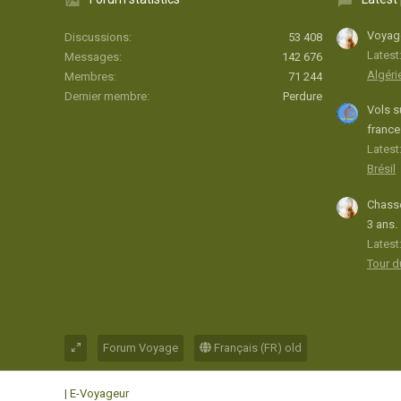
Voyage
Discussions
53 408
Latest
Messages
142 676
Algéri
Membres
71 244
Dernier membre
Perdure
Vols s
france
Latest:
Brésil
Chasse
3 ans.
Latest
Tour 
Forum Voyage
Français (FR) old
|
E-Voyageur