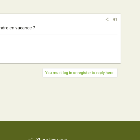
#1
rendre en vacance ?
You must log in or register to reply here.
Share this page