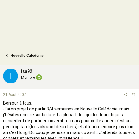
n
Nouvelle Calédonie
isa92
I
Membre
21 Août 2007
#1
Bonjour à tous,
J'ai en projet de partir 3/4 semaines en Nouvelle Calédonie, mais
j'hésites encore sur la date. La plupart des guides touristiques
conseillent de partir en novembre, mais pour cette année c'est un
peu trop tard (les vols sont déjà chers) et attendre encore plus d'un
an c'est long! Du coup je pensais à mars ou avril... J'attends tous vos
conseils et remarques avec impatience !!