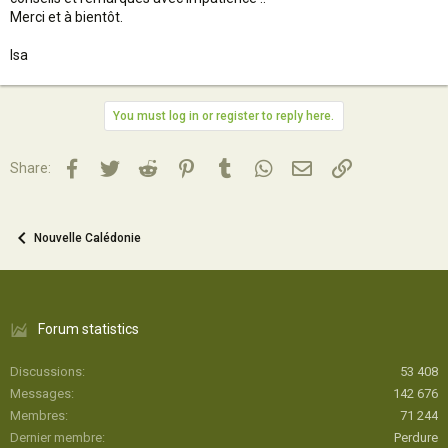
Merci et à bientôt.
Isa
You must log in or register to reply here.
Facebook
Twitter
Reddit
Pinterest
Tumblr
WhatsApp
Email
Lien
Share:
Nouvelle Calédonie
Forum statistics
Discussions
53 408
Messages
142 676
Membres
71 244
Dernier membre
Perdure