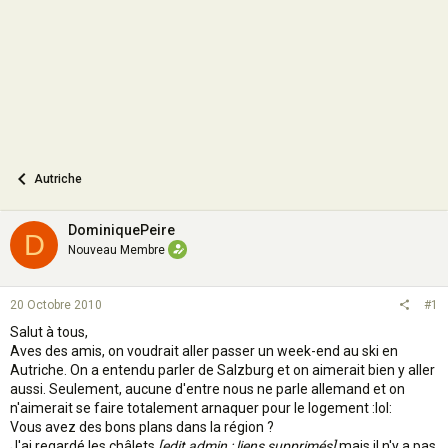
n
Autriche
DominiquePeire
D
Nouveau Membre
20 Octobre 2010
#1
Salut à tous,
Aves des amis, on voudrait aller passer un week-end au ski en
Autriche. On a entendu parler de Salzburg et on aimerait bien y aller
aussi. Seulement, aucune d'entre nous ne parle allemand et on
n'aimerait se faire totalement arnaquer pour le logement :lol:
Vous avez des bons plans dans la région ?
J'ai regardé les châlets
[edit admin : liens supprimés]
mais il n'y a pas