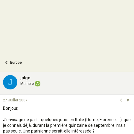
o
n
Europe
jplgc
J
Membre
27 Juillet 2007
#1
Bonjour,
J'envisage de partir quelques jours en Italie (Rome, Florence, ...), que
je connais déjà, durant la première quinzaine de septembre, mais
pas seule. Une parisienne serait-elle intéressée ?