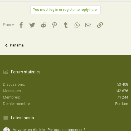
You must log in or register to reply here.
Facebook
Twitter
Reddit
Pinterest
Tumblr
WhatsApp
Email
Lien
Share:
Panama
Forum statistics
Discussions
53 408
Messages
142 676
Membres
71 244
Dernier membre
Perdure
Latest posts
Voyager en Algérie - Par quoi commencer ?