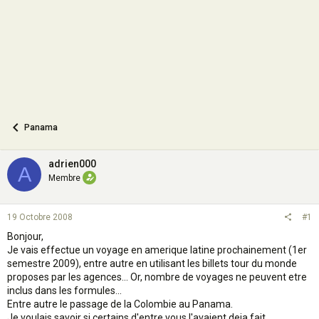
n
Panama
adrien000
A
Membre
19 Octobre 2008
#1
Bonjour,
Je vais effectue un voyage en amerique latine prochainement (1er
semestre 2009), entre autre en utilisant les billets tour du monde
proposes par les agences... Or, nombre de voyages ne peuvent etre
inclus dans les formules...
Entre autre le passage de la Colombie au Panama.
Je voulais savoir si certains d'entre vous l'avaient deja fait...