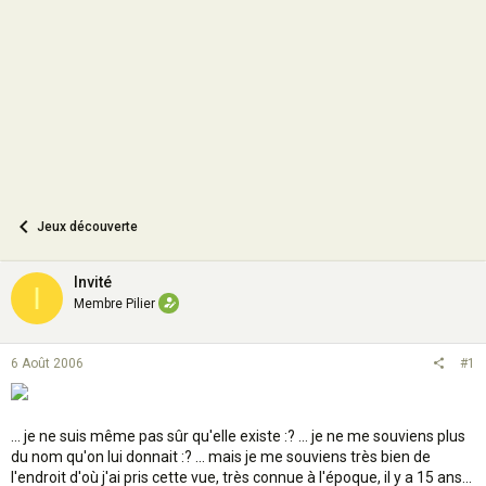
o
n
Jeux découverte
Invité
I
Membre Pilier
6 Août 2006
#1
... je ne suis même pas sûr qu'elle existe :? ... je ne me souviens plus
du nom qu'on lui donnait :? ... mais je me souviens très bien de
l'endroit d'où j'ai pris cette vue, très connue à l'époque, il y a 15 ans...