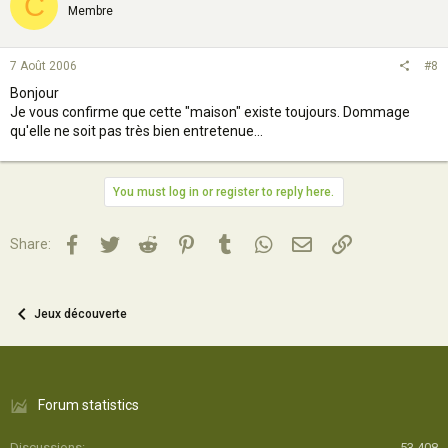
C
Membre
7 Août 2006
#8
Bonjour
Je vous confirme que cette "maison" existe toujours. Dommage
qu'elle ne soit pas très bien entretenue...
You must log in or register to reply here.
Facebook
Twitter
Reddit
Pinterest
Tumblr
WhatsApp
Email
Lien
Share:
Jeux découverte
Forum statistics
Discussions
53 408