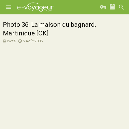
Photo 36: La maison du bagnard,
Martinique [OK]
A
D
Invité
6 Août 2006
u
a
t
t
e
e
u
d
r
e
d
d
e
é
l
b
a
u
d
t
i
s
c
u
s
s
i