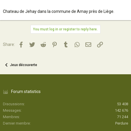
Chateau de Jehay dans la commune de Amay près de Liège.
You must log in or register to reply here.
Facebook
Twitter
Reddit
Pinterest
Tumblr
WhatsApp
Email
Lien
Share:
Jeux découverte
Forum statistics
Discussions
53 408
Messages
142 676
Membres
71 244
Dernier membre
Perdure