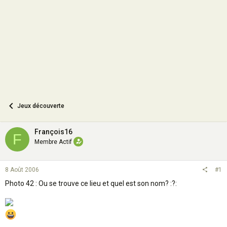
o
n
Jeux découverte
François16
F
Membre Actif
8 Août 2006
#1
Photo 42 : Ou se trouve ce lieu et quel est son nom? :?: