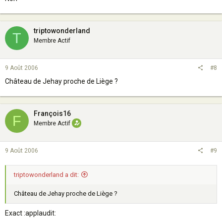
Au fait, Saviez-vous que le lait du matin est une habitude hollandaise
?
triptowonderland
T
Membre Actif
Merci pour ce test !!! J'ai des grands parents belges, de la famille
dans le Nord, suis né à Valenciennes et habite Paris ... ce test montre
bien que je m'éloigne de ma Belgique ancestrale ;-) et m'a donné
9 Août 2006
#8
envie d'aller manger des frites !!!
Château de Jehay proche de Liège ?
Bon alors ... Namur
?
François16
F
Membre Actif
9 Août 2006
#9
triptowonderland a dit:
Château de Jehay proche de Liège ?
Exact :applaudit: