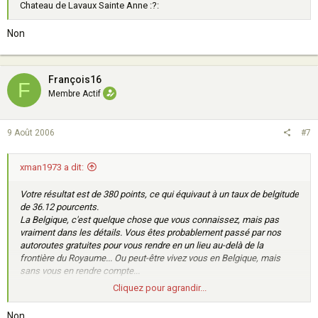
Chateau de Lavaux Sainte Anne :?:
Non
François16
F
Membre Actif
9 Août 2006
#7
xman1973 a dit:
Votre résultat est de 380 points, ce qui équivaut à un taux de belgitude
de 36.12 pourcents.
La Belgique, c'est quelque chose que vous connaissez, mais pas
vraiment dans les détails. Vous êtes probablement passé par nos
autoroutes gratuites pour vous rendre en un lieu au-delà de la
frontière du Royaume... Ou peut-être vivez vous en Belgique, mais
sans vous en rendre compte...
Cliquez pour agrandir...
En tout cas, il faut ouvrir les yeux plus grand, car vous êtes en train de
manquer beaucoup de choses!
Non