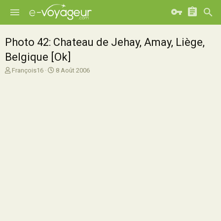
Photo 42: Chateau de Jehay, Amay, Liège,
Belgique [Ok]
A
D
François16
8 Août 2006
u
a
t
t
e
e
u
d
r
e
d
d
e
é
l
b
a
u
d
t
i
s
c
u
s
s
i