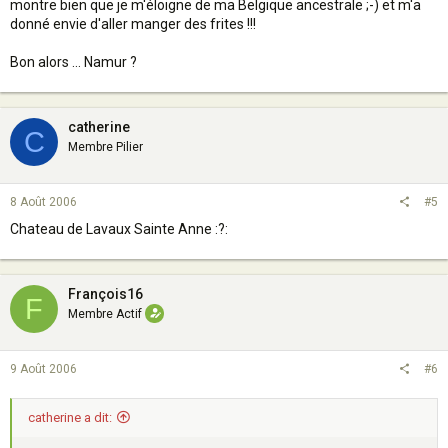
montre bien que je m'éloigne de ma Belgique ancestrale ;-) et m'a
donné envie d'aller manger des frites !!!
Bon alors ... Namur ?
catherine
C
Membre Pilier
8 Août 2006
#5
Chateau de Lavaux Sainte Anne :?:
François16
F
Membre Actif
9 Août 2006
#6
catherine a dit: