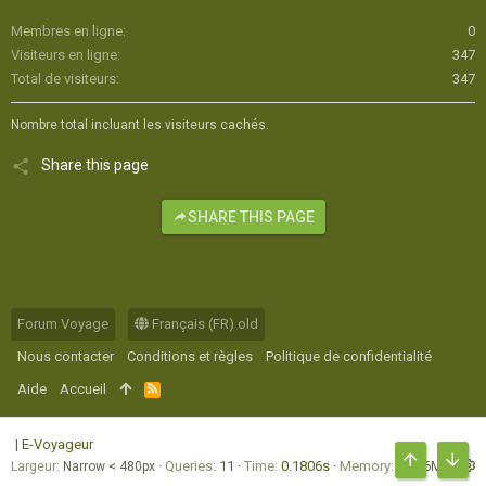
Membres en ligne
0
Visiteurs en ligne
347
Total de visiteurs
347
Nombre total incluant les visiteurs cachés.
Share this page
SHARE THIS PAGE
Forum Voyage
Français (FR) old
Nous contacter
Conditions et règles
Politique de confidentialité
Aide
Accueil
R
S
S
|
E-Voyageur
Queries
11
Time
0.1806s
Memory
17.76MB
Largeur
HAUT
BAS