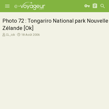
Photo 72 : Tongariro National park Nouvelle
Zélande [Ok]
A
D
CL_ick
18 Août 2006
u
a
t
t
e
e
u
d
r
e
d
d
e
é
l
b
a
u
d
t
i
s
c
u
s
s
i