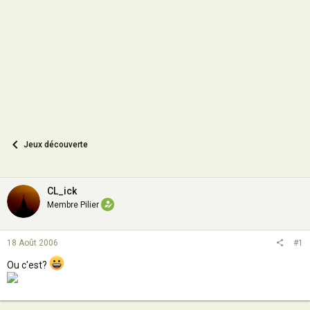
o
n
Jeux découverte
CL_ick
Membre Pilier
18 Août 2006
#1
Ou c'est?