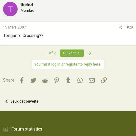
theliot
T
Membre
15 Mars 2007
#20
Tongariro Crossing??
Last
1 of 2
Suivant
You must log in or register to reply here.
Facebook
Twitter
Reddit
Pinterest
Tumblr
WhatsApp
Email
Lien
Share:
Jeux découverte
Forum statistics