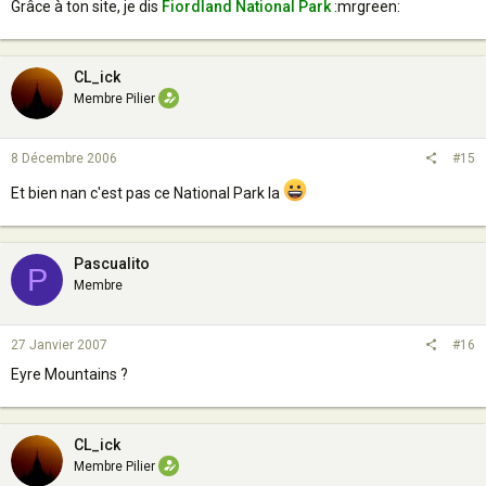
Grâce à ton site, je dis
Fiordland National Park
:mrgreen:
CL_ick
Membre Pilier
8 Décembre 2006
#15
Et bien nan c'est pas ce National Park la
Pascualito
P
Membre
27 Janvier 2007
#16
Eyre Mountains ?
CL_ick
Membre Pilier