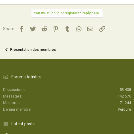
You must log in or register to reply here.
Facebook
Twitter
Reddit
Pinterest
Tumblr
WhatsApp
Email
Lien
Share:
Présentation des membres
Forum statistics
Discussions
53 408
Messages
142 676
Membres
71 244
Dernier membre
Perdure
Latest posts