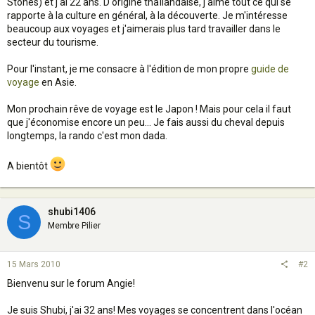
Stones) et j'ai 22 ans. D'origine thaïlandaise, j'aime tout ce qui se
rapporte à la culture en général, à la découverte. Je m'intéresse
beaucoup aux voyages et j'aimerais plus tard travailler dans le
secteur du tourisme.
Pour l'instant, je me consacre à l'édition de mon propre
guide de
voyage
en Asie.
Mon prochain rêve de voyage est le Japon ! Mais pour cela il faut
que j'économise encore un peu... Je fais aussi du cheval depuis
longtemps, la rando c'est mon dada.
A bientôt
shubi1406
S
Membre Pilier
15 Mars 2010
#2
Bienvenu sur le forum Angie!
Je suis Shubi, j'ai 32 ans! Mes voyages se concentrent dans l'océan