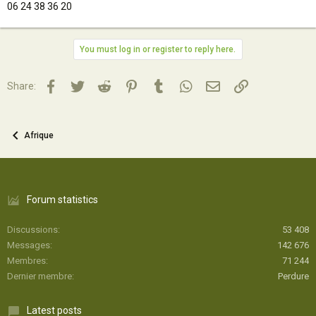
06 24 38 36 20
You must log in or register to reply here.
Facebook
Twitter
Reddit
Pinterest
Tumblr
WhatsApp
Email
Lien
Share:
Afrique
Forum statistics
Discussions
53 408
Messages
142 676
Membres
71 244
Dernier membre
Perdure
Latest posts