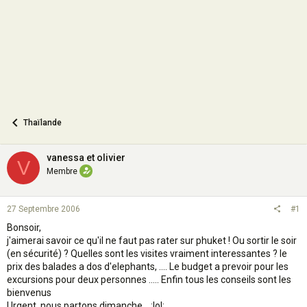
n
Thaïlande
vanessa et olivier
V
Membre
27 Septembre 2006
#1
Bonsoir,
j'aimerai savoir ce qu'il ne faut pas rater sur phuket ! Ou sortir le soir
(en sécurité) ? Quelles sont les visites vraiment interessantes ? le
prix des balades a dos d'elephants, .... Le budget a prevoir pour les
excursions pour deux personnes ..... Enfin tous les conseils sont les
bienvenus
Urgent, nous partons dimanche... :lol: