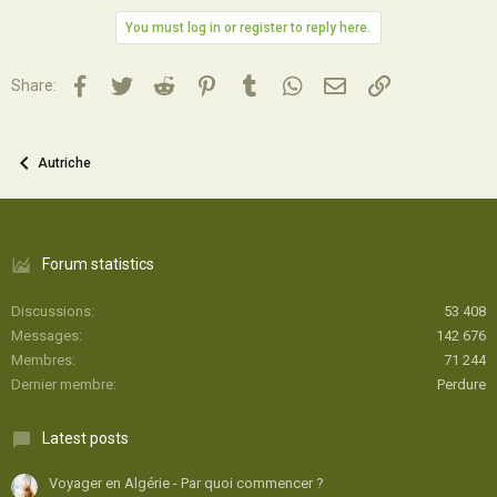
You must log in or register to reply here.
Facebook
Twitter
Reddit
Pinterest
Tumblr
WhatsApp
Email
Lien
Share:
Autriche
Forum statistics
Discussions
53 408
Messages
142 676
Membres
71 244
Dernier membre
Perdure
Latest posts
Voyager en Algérie - Par quoi commencer ?