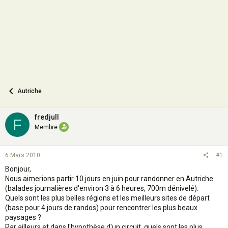
n
Autriche
fredjull
F
Membre
6 Mars 2010
#1
Bonjour,
Nous aimerions partir 10 jours en juin pour randonner en Autriche
(balades journalières d'environ 3 à 6 heures, 700m dénivelé).
Quels sont les plus belles régions et les meilleurs sites de départ
(base pour 4 jours de randos) pour rencontrer les plus beaux
paysages ?
Par ailleurs et dans l'hypothèse d'un circuit, quels sont les plus