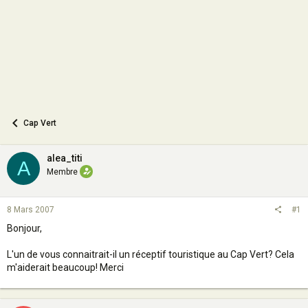
n
Cap Vert
alea_titi
A
Membre
8 Mars 2007
#1
Bonjour,
L'un de vous connaitrait-il un réceptif touristique au Cap Vert? Cela
m'aiderait beaucoup! Merci