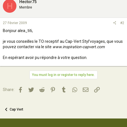
Hector75
H
Membre
27 Février 2009
#2
Bonjour alea_titi,
je vous conseilles le TO receptif au Cap-Vert Styl'voyages, que vous
pouvez contacter via le site
www.inspiration-capvert.com
En espérant avoir pu répondre à votre question.
You must log in or register to reply here.
Facebook
Twitter
Reddit
Pinterest
Tumblr
WhatsApp
Email
Lien
Share:
Cap Vert