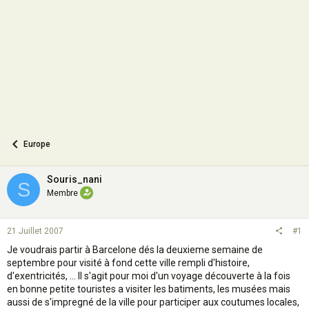
o
n
Europe
Souris_nani
S
Membre
21 Juillet 2007
#1
Je voudrais partir à Barcelone dés la deuxieme semaine de
septembre pour visité à fond cette ville rempli d'histoire,
d'exentricités, ... Il s'agit pour moi d'un voyage découverte à la fois
en bonne petite touristes a visiter les batiments, les musées mais
aussi de s'impregné de la ville pour participer aux coutumes locales,