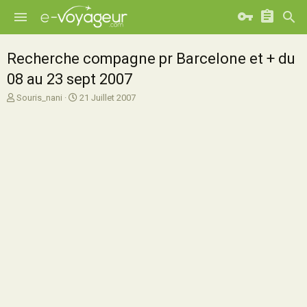
Recherche compagne pr Barcelone et + du
08 au 23 sept 2007
A
D
Souris_nani
21 Juillet 2007
u
a
t
t
e
e
u
d
r
e
d
d
e
é
l
b
a
u
d
t
i
s
c
u
s
s
i