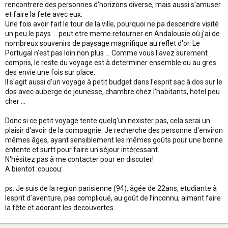
rencontrere des personnes d'horizons diverse, mais aussi s'amuser
et faire la fete avec eux.
Une fois avoir fait le tour de la ville, pourquoi ne pa descendre visité
un peu le pays ... peut etre meme retourner en Andalousie où j'ai de
nombreux souvenirs de paysage magnifique au reflet d'or. Le
Portugal n'est pas loin non plus ... Comme vous l'avez surement
compris, le reste du voyage est à determiner ensemble ou au gres
des envie une fois sur place.
Il s'agit aussi d'un voyage à petit budget dans l'esprit sac à dos sur le
dos avec auberge de jeunesse, chambre chez l'habitants, hotel peu
cher ...
Donc si ce petit voyage tente quelq'un nexister pas, cela serai un
plaisir d'avoir de la compagnie. Je recherche des personne d'environ
mêmes âges, ayant sensiblement les mêmes goûts pour une bonne
entente et surtt pour faire un séjour intéressant.
N'hésitez pas à me contacter pour en discuter!
A bientot :coucou:
ps: Je suis de la region parisienne (94), âgée de 22ans, etudiante à
lesprit d’aventure, pas compliqué, au goût de l’inconnu, aimant faire
la fête et adorant les decouvertes.