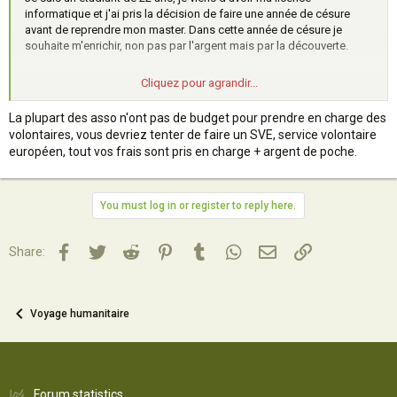
informatique et j'ai pris la décision de faire une année de césure
avant de reprendre mon master. Dans cette année de césure je
souhaite m'enrichir, non pas par l'argent mais par la découverte.
Je recherche donc un organisme (fiable et non pas une arnaque à
Cliquez pour agrandir...
l'humanitaire) qui pourrait me proposer ce genre de mission (de 1 à
4 mois). J'ai de bonnes compétences en français, mathématiques
La plupart des asso n'ont pas de budget pour prendre en charge des
et en informatique. J'accepterais aussi bien une mission dans
volontaires, vous devriez tenter de faire un SVE, service volontaire
l'éducation qu'une mission dans la construction.
européen, tout vos frais sont pris en charge + argent de poche.
D'ailleurs si d'autres volontaires/bénévoles veulent se joindre à moi,
je compte partir entre janvier et juin (en fonction de ce qu'on me
proposera comme mission), donc faites moi signe.
You must log in or register to reply here.
Aux autres voyageurs, si vous avez des noms d'organismes fiables
Facebook
Twitter
Reddit
Pinterest
Tumblr
WhatsApp
Email
Lien
Share:
je suis prenant et n'hésitez pas à nous faire partager vos
expériences !
Dans l'attente de vous lire
Voyage humanitaire
Forum statistics