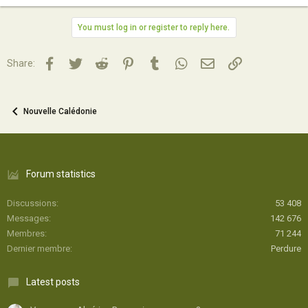
You must log in or register to reply here.
Facebook
Twitter
Reddit
Pinterest
Tumblr
WhatsApp
Email
Lien
Share:
Nouvelle Calédonie
Forum statistics
Discussions
53 408
Messages
142 676
Membres
71 244
Dernier membre
Perdure
Latest posts