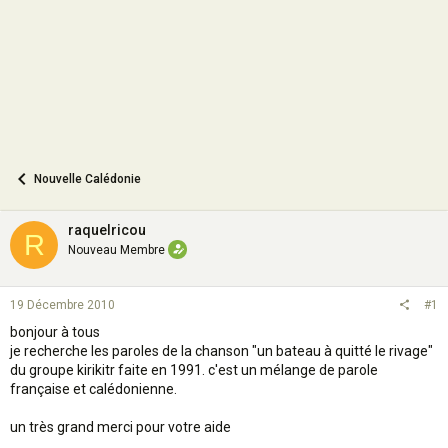
n
Nouvelle Calédonie
raquelricou
R
Nouveau Membre
19 Décembre 2010
#1
bonjour à tous
je recherche les paroles de la chanson "un bateau à quitté le rivage"
du groupe kirikitr faite en 1991. c'est un mélange de parole
française et calédonienne.
un très grand merci pour votre aide