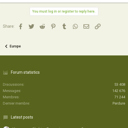
You must log in or register to reply here.
Facebook
Twitter
Reddit
Pinterest
Tumblr
WhatsApp
Email
Lien
Share:
Europe
Forum statistics
Discussions
53 408
Messages
142 676
Membres
71 244
Dernier membre
Perdure
Latest posts