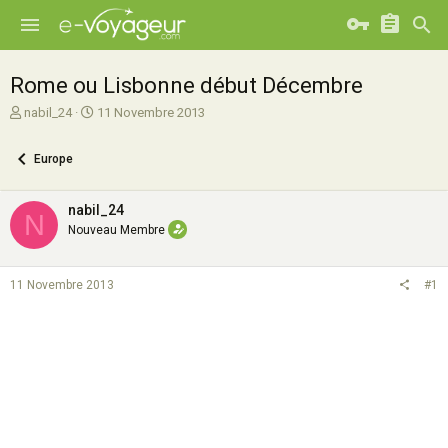
Rome ou Lisbonne début Décembre
A
D
nabil_24
11 Novembre 2013
u
a
t
t
Europe
e
e
u
d
r
e
nabil_24
N
d
d
Nouveau Membre
e
é
l
b
a
u
11 Novembre 2013
#1
d
t
i
s
c
u
s
s
i
o